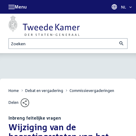
Menu
Taal sel
NL
Zoeken
Home
Debat en vergadering
Commissievergaderingen
Delen
Inbreng feitelijke vragen
:
Wijziging van de