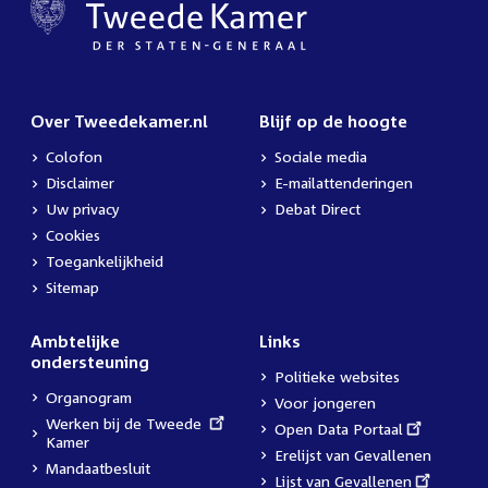
Over Tweedekamer.nl
Blijf op de hoogte
Colofon
Sociale media
Disclaimer
E-mailattenderingen
Uw privacy
Debat Direct
Cookies
Toegankelijkheid
Sitemap
Ambtelijke
Links
ondersteuning
Politieke websites
Organogram
Voor jongeren
External
Werken bij de Tweede
External
Open Data Portaal
link:
Kamer
link:
Erelijst van Gevallenen
Mandaatbesluit
External
Lijst van Gevallenen