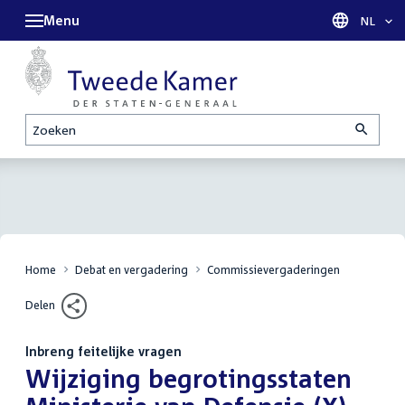
Menu
Taal sel
NL
Zoeken
Home
Debat en vergadering
Commissievergaderingen
Delen
Inbreng feitelijke vragen
:
Wijziging begrotingsstaten