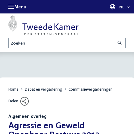
Menu
Taal sel
NL
Zoeken
Home
Debat en vergadering
Commissievergaderingen
Delen
Algemeen overleg
:
Agressie en Geweld