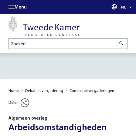
Menu
Taal sel
NL
Zoeken
Home
Debat en vergadering
Commissievergaderingen
Delen
Algemeen overleg
:
Arbeidsomstandigheden