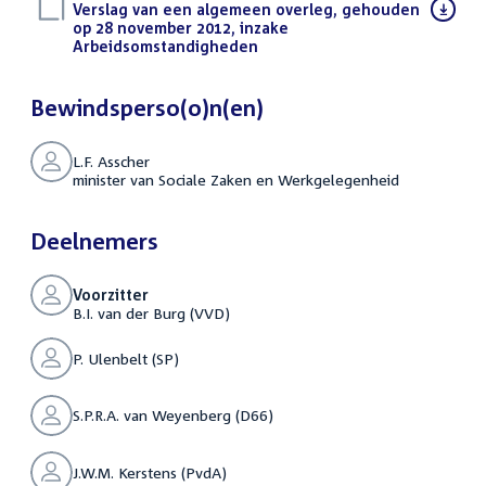
Download
Verslag van een algemeen overleg, gehouden
bestand:
op 28 november 2012, inzake
Arbeidsomstandigheden
(PDF)
Bewindsperso(o)n(en)
L.F. Asscher
minister van Sociale Zaken en Werkgelegenheid
Deelnemers
Voorzitter
B.I. van der Burg (VVD)
P. Ulenbelt (SP)
S.P.R.A. van Weyenberg (D66)
J.W.M. Kerstens (PvdA)