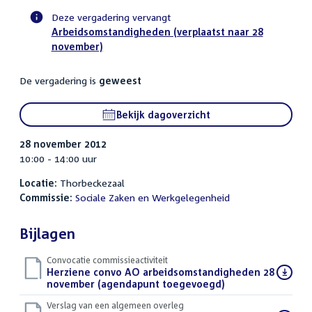
Deze vergadering vervangt
Arbeidsomstandigheden (verplaatst naar 28
Voortgangsstatus
november)
commissie
activiteit
De vergadering is
geweest
Bekijk dagoverzicht
28 november 2012
10:00 - 14:00 uur
Locatie:
Thorbeckezaal
Commissie:
Sociale Zaken en Werkgelegenheid
Bijlagen
Convocatie commissieactiviteit
Download
Herziene convo AO arbeidsomstandigheden 28
bestand:
november (agendapunt toegevoegd)
(PDF)
Verslag van een algemeen overleg