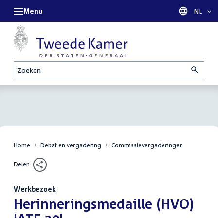
Menu
Taal sel
NL
Zoeken
Home
Debat en vergadering
Commissievergaderingen
Delen
Werkbezoek
:
Herinneringsmedaille (HVO)