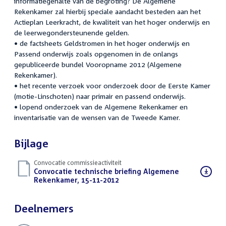
informatiegehalte van de begroting? De Algemene
Rekenkamer zal hierbij speciale aandacht besteden aan het
Actieplan Leerkracht, de kwaliteit van het hoger onderwijs en
de leerwegondersteunende gelden.
• de factsheets Geldstromen in het hoger onderwijs en
Passend onderwijs zoals opgenomen in de onlangs
gepubliceerde bundel Vooropname 2012 (Algemene
Rekenkamer).
• het recente verzoek voor onderzoek door de Eerste Kamer
(motie-Linschoten) naar primair en passend onderwijs.
• lopend onderzoek van de Algemene Rekenkamer en
inventarisatie van de wensen van de Tweede Kamer.
Bijlage
Convocatie commissieactiviteit
Download
Convocatie technische briefing Algemene
bestand:
Rekenkamer, 15-11-2012
(PDF)
Deelnemers