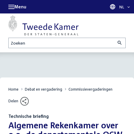
Menu
Taal sel
NL
Zoeken
Home
Debat en vergadering
Commissievergaderingen
Delen
Technische briefing
:
Algemene Rekenkamer over