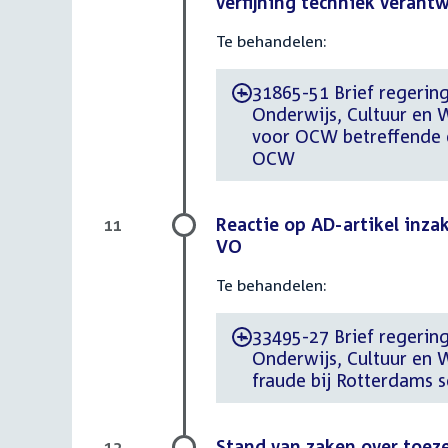
verfijning techniek veran
Te behandelen:
31865-51 Brief regering
-
Onderwijs, Cultuur en 
voor OCW betreffende e
OCW
Reactie op AD-artikel inz
11
VO
Te behandelen:
33495-27 Brief regering 
-
Onderwijs, Cultuur en 
fraude bij Rotterdams 
Stand van zaken over toez
12