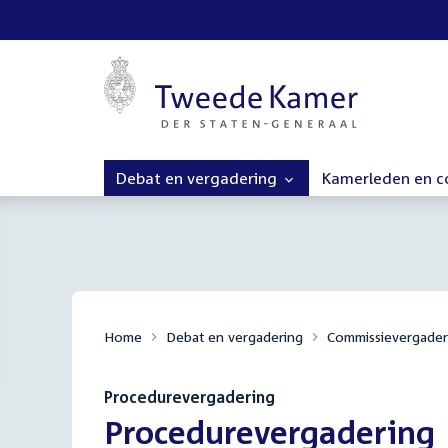
Debat en vergadering
Kamerleden en 
Home
Debat en vergadering
Commissievergader
Procedurevergadering
:
Procedurevergadering