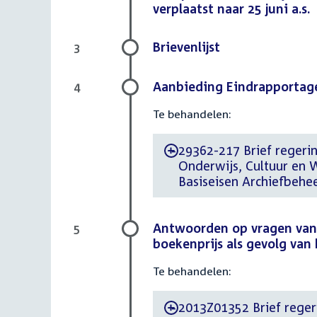
verplaatst naar 25 juni a.s.
Brievenlijst
3
Aanbieding Eindrapportage
4
Te behandelen:
29362-217 Brief regerin
-
Onderwijs, Cultuur en
Basiseisen Archiefbehe
Antwoorden op vragen van 
5
boekenprijs als gevolg va
Te behandelen:
2013Z01352 Brief regeri
-