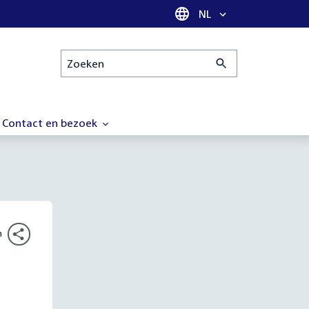
Taal selectie
NL
Zoeken
Contact en bezoek
n