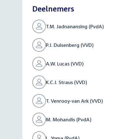
Deelnemers
T.M. Jadnanansing (PvdA)
P.J. Duisenberg (VVD)
A.W. Lucas (VVD)
K.C.J. Straus (VVD)
T. Venrooy-van Ark (VVD)
M. Mohandis (PvdA)
L. Ypma (PvdA)