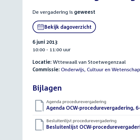
De vergadering is
geweest
Bekijk dagoverzicht
6 juni 2013
10:00 - 11:00 uur
Locatie:
Wttewaall van Stoetwegenzaal
Commissie:
Onderwijs, Cultuur en Wetenschap
Bijlagen
Agenda procedurevergadering
Download
Agenda OCW-procedurevergadering, 6
bestand:
Besluitenlijst procedurevergadering
Download
Besluitenlijst OCW-procedurevergaderi
bestand: