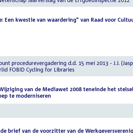
Wetenschap Jaarverslag van de Erfgoedinspectie 2012
e: Een kwestie van waardering" van Raad voor Cultu
nt procedurevergadering d.d. 15 mei 2013 - J.J. (Jasp
id FOBID Cycling for Libraries
Wijziging van de Mediawet 2008 teneinde het stelse
roep te moderniseren
p de brief van de voorzitter van de Werkgeversvereni