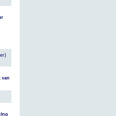
ur
er)
l van
ging