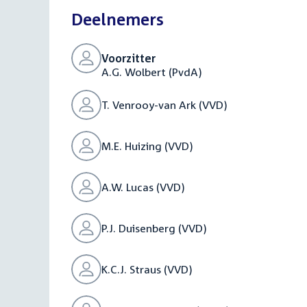
Deelnemers
Voorzitter
A.G. Wolbert (PvdA)
T. Venrooy-van Ark (VVD)
M.E. Huizing (VVD)
A.W. Lucas (VVD)
P.J. Duisenberg (VVD)
K.C.J. Straus (VVD)