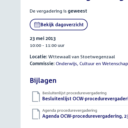
De vergadering is
geweest
Bekijk dagoverzicht
23 mei 2013
10:00 - 11:00 uur
Locatie:
Wttewaall van Stoetwegenzaal
Commissie:
Onderwijs, Cultuur en Wetenschap
Bijlagen
Besluitenlijst procedurevergadering
Download
Besluitenlijst OCW-procedurevergaderi
bestand:
Agenda procedurevergadering
Download
Agenda OCW-procedurevergadering, 2
bestand: