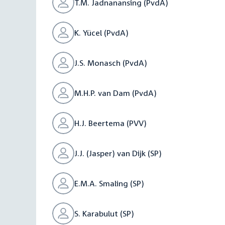
T.M. Jadnanansing (PvdA)
K. Yücel (PvdA)
J.S. Monasch (PvdA)
M.H.P. van Dam (PvdA)
H.J. Beertema (PVV)
J.J. (Jasper) van Dijk (SP)
E.M.A. Smaling (SP)
S. Karabulut (SP)