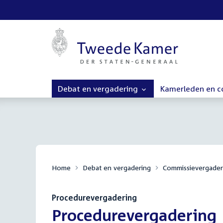
Debat en vergadering
Kamerleden en 
Home
Debat en vergadering
Commissievergader
Procedurevergadering
:
Procedurevergadering