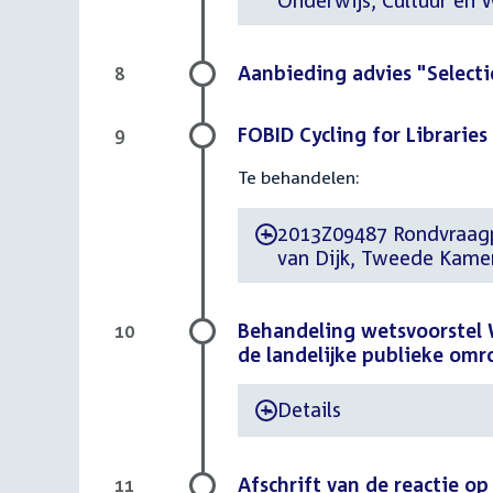
Onderwijs, Cultuur en 
Aanbieding advies "Selecti
8
FOBID Cycling for Libraries
9
Te behandelen:
2013Z09487 Rondvraagpu
-
van Dijk, Tweede Kamerl
Behandeling wetsvoorstel 
10
de landelijke publieke om
Details
-
Afschrift van de reactie o
11