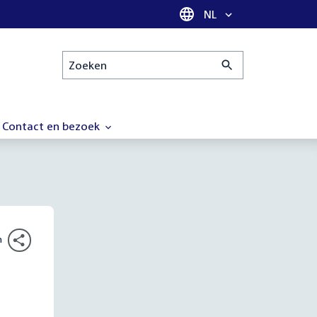
Taal selectie
NL
Zoeken
Contact en bezoek
n