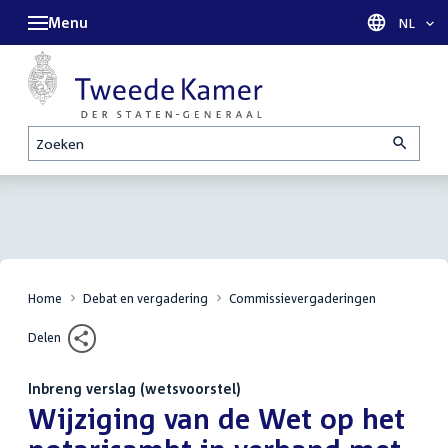
Menu
Taal sel
NL
Zoeken
Home
Debat en vergadering
Commissievergaderingen
Delen
Inbreng verslag (wetsvoorstel)
:
Wijziging van de Wet op het