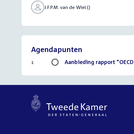
J.F.P.M. van de Wiel ()
Agendapunten
Aanbieding rapport "OECD
1