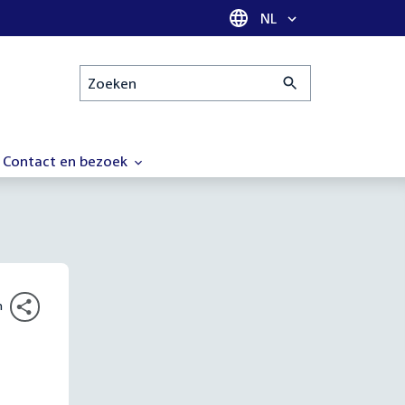
Taal selectie
NL
Zoeken
Contact en bezoek
n