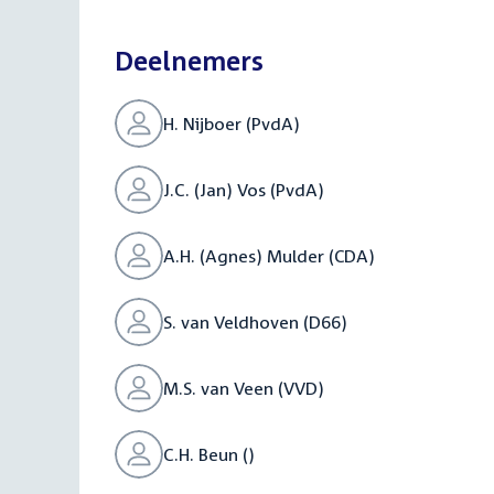
bestand:
Deelnemers
H. Nijboer (PvdA)
J.C. (Jan) Vos (PvdA)
A.H. (Agnes) Mulder (CDA)
S. van Veldhoven (D66)
M.S. van Veen (VVD)
C.H. Beun ()