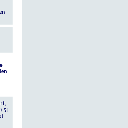
en
ge
len
rt,
n 5:
et