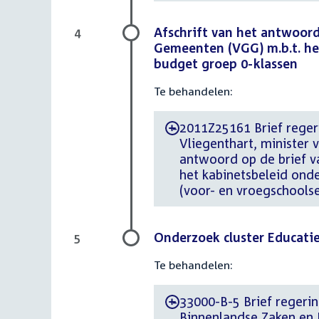
Afschrift van het antwoord
4
Gemeenten (VGG) m.b.t. he
budget groep 0-klassen
Te behandelen:
2011Z25161 Brief regeri
-
Vliegenthart, minister 
antwoord op de brief v
het kabinetsbeleid ond
(voor- en vroegschoolse
Onderzoek cluster Educati
5
Te behandelen:
33000-B-5 Brief regerin
-
Binnenlandse Zaken en K