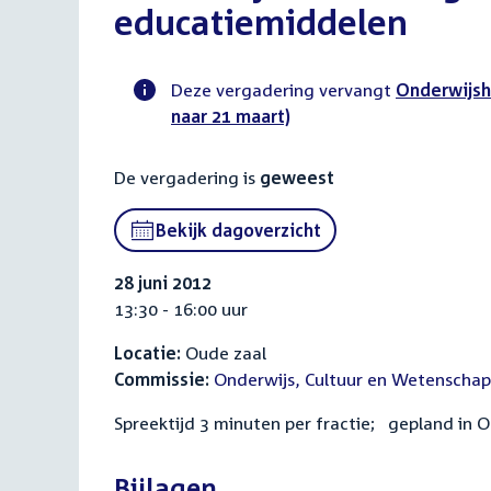
educatiemiddelen
Deze vergadering vervangt
Onderwijsh
naar 21 maart)
Voortgangsstatus
commissie
De vergadering is
geweest
activiteit
Bekijk dagoverzicht
28 juni 2012
13:30 - 16:00 uur
Locatie:
Oude zaal
Commissie:
Onderwijs, Cultuur en Wetenschap
Spreektijd 3 minuten per fractie; gepland in 
Bijlagen