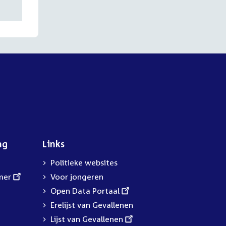
ng
Links
Politieke websites
mer
Voor jongeren
External
Open Data Portaal
link:
Erelijst van Gevallenen
External
Lijst van Gevallenen