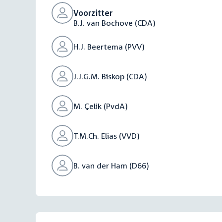
Voorzitter
B.J. van Bochove (CDA)
H.J. Beertema (PVV)
J.J.G.M. Biskop (CDA)
M. Çelik (PvdA)
T.M.Ch. Elias (VVD)
B. van der Ham (D66)