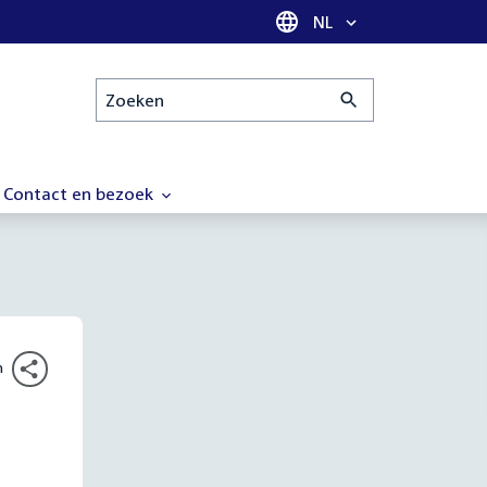
Taal selectie
NL
Zoeken
Contact en bezoek
n