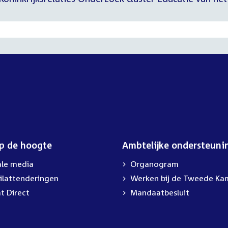
op de hoogte
Ambtelijke ondersteuni
ale media
Organogram
ilattenderingen
External
Werken bij de Tweede Ka
link:
t Direct
Mandaatbesluit