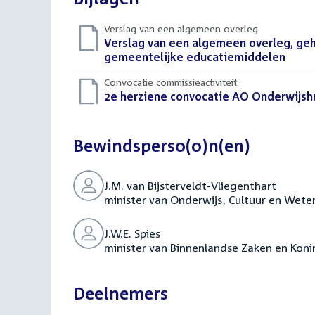
Verslag van een algemeen overleg
Download
Verslag van een algemeen overleg, geh
bestand:
gemeentelijke educatiemiddelen
(PDF)
Convocatie commissieactiviteit
Download
2e herziene convocatie AO Onderwijsh
bestand:
Bewindsperso(o)n(en)
J.M. van Bijsterveldt-Vliegenthart
minister van Onderwijs, Cultuur en Wet
J.W.E. Spies
minister van Binnenlandse Zaken en Konin
Deelnemers