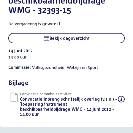
beschikbaarheidbijdrage
WMG - 32393-15
De vergadering is
geweest
Bekijk dagoverzicht
14 juni 2012
14:00 uur
Commissie:
Volksgezondheid, Welzijn en Sport
Bijlage
Convocatie commissieactiviteit
Download
Convocatie inbreng schriftelijk overleg (v.s.o.) -
bestand:
Toepassing instrument
beschikbaarheidbijdrage WMG - 14 juni 2012 -
14.00 uur
(PDF)