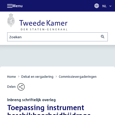
Menu
Taal sel
NL
Zoeken
Home
Debat en vergadering
Commissievergaderingen
Delen
Inbreng schriftelijk overleg
:
Toepassing instrument