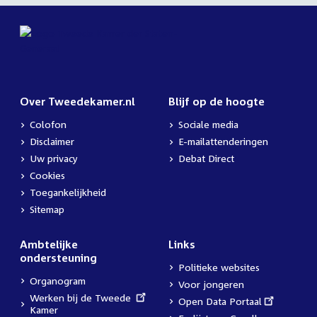
Over Tweedekamer.nl
Blijf op de hoogte
Colofon
Sociale media
Disclaimer
E-mailattenderingen
Uw privacy
Debat Direct
Cookies
Toegankelijkheid
Sitemap
Ambtelijke
Links
ondersteuning
Politieke websites
Organogram
Voor jongeren
External
Werken bij de Tweede
External
Open Data Portaal
link:
Kamer
link: