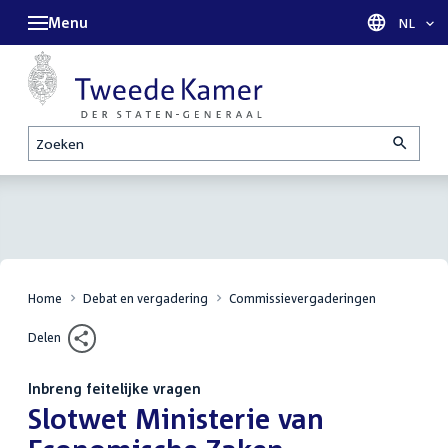
Menu
Taal sel
NL
Zoeken
Home
Debat en vergadering
Commissievergaderingen
Delen
Inbreng feitelijke vragen
:
Slotwet Ministerie van