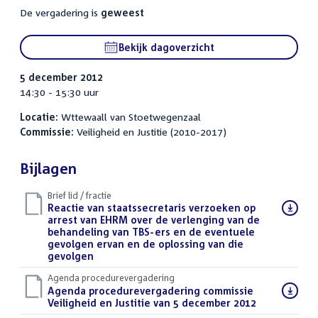
De vergadering is
geweest
Bekijk dagoverzicht
5 december 2012
14:30 - 15:30 uur
Locatie:
Wttewaall van Stoetwegenzaal
Commissie:
Veiligheid en Justitie (2010-2017)
Bijlagen
Brief lid / fractie
Download
Reactie van staatssecretaris verzoeken op
bestand:
arrest van EHRM over de verlenging van de
behandeling van TBS-ers en de eventuele
gevolgen ervan en de oplossing van die
gevolgen
(DOC)
Agenda procedurevergadering
Download
Agenda procedurevergadering commissie
bestand:
Veiligheid en Justitie van 5 december 2012
(PDF)