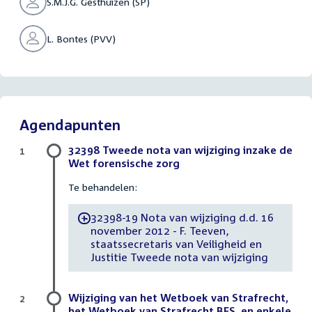
S.M.J.G. Gesthuizen (SP)
L. Bontes (PVV)
Agendapunten
32398 Tweede nota van wijziging inzake de
1
Wet forensische zorg
Te behandelen:
32398-19 Nota van wijziging d.d. 16
-
november 2012 - F. Teeven,
staatssecretaris van Veiligheid en
Justitie Tweede nota van wijziging
Wijziging van het Wetboek van Strafrecht,
2
het Wetboek van Strafrecht BES, en enkele