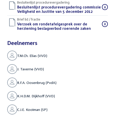
Besluitenlijst procedurevergadering
Download
Besluitenlijst procedurevergadering commissie
bestand:
Veiligheid en Justitie van 5 december 2012
(PDF)
Brief lid / fractie
Download
Verzoek om rondetafelgesprek over de
bestand:
herziening beslagverbod roerende zaken
(DOC)
Deelnemers
T.M.Ch. Elias (VVD)
J. Taverne (VVD)
R.F.A. Oosenbrug (PvdA)
K.H.D.M. Dijkhoff (VVD)
C.J.E. Kooiman (SP)