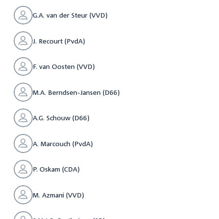
G.A. van der Steur (VVD)
J. Recourt (PvdA)
F. van Oosten (VVD)
M.A. Berndsen-Jansen (D66)
A.G. Schouw (D66)
A. Marcouch (PvdA)
P. Oskam (CDA)
M. Azmani (VVD)