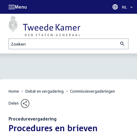
Menu
Taal sel
NL
Zoeken
Home
Debat en vergadering
Commissievergaderingen
Delen
Procedurevergadering
:
Procedures en brieven