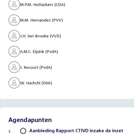
M.P.M. Holtackers (CDA)
M.M. Hernandez (PVV)
J.H. ten Broeke (VVD)
A.M.C. Eijsink (PvdA)
J. Recourt (PvdA)
W. Hachchi (D66)
Agendapunten
Aanbieding Rapport CTIVD inzake de inzet
1