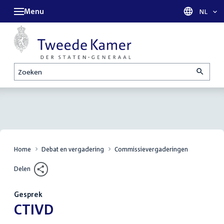
Menu
Taal sel
NL
Zoeken
Home
Debat en vergadering
Commissievergaderingen
Delen
Gesprek
:
CTIVD