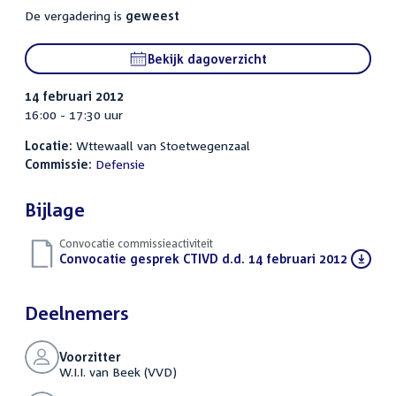
De vergadering is
geweest
Bekijk dagoverzicht
14 februari 2012
16:00 - 17:30 uur
Locatie:
Wttewaall van Stoetwegenzaal
Commissie:
Defensie
Bijlage
Convocatie commissieactiviteit
Download
Convocatie gesprek CTIVD d.d. 14 februari 2012
(PDF)
bestand:
Deelnemers
Voorzitter
W.I.I. van Beek (VVD)