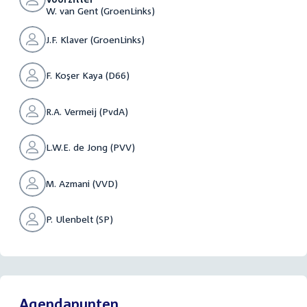
W. van Gent (GroenLinks)
J.F. Klaver (GroenLinks)
F. Koşer Kaya (D66)
R.A. Vermeij (PvdA)
L.W.E. de Jong (PVV)
M. Azmani (VVD)
P. Ulenbelt (SP)
Agendapunten