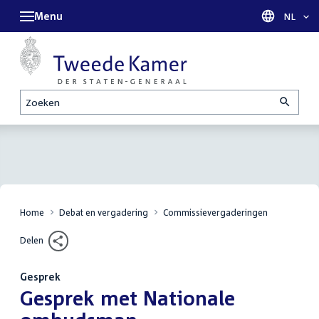
Menu
Taal sel
NL
Zoeken
Home
Debat en vergadering
Commissievergaderingen
Delen
Gesprek
:
Gesprek met Nationale