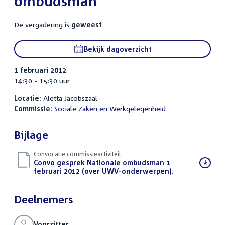
ombudsman
De vergadering is
geweest
Bekijk dagoverzicht
1 februari 2012
14:30 - 15:30 uur
Locatie:
Aletta Jacobszaal
Commissie:
Sociale Zaken en Werkgelegenheid
Bijlage
Convocatie commissieactiviteit
Download
Convo gesprek Nationale ombudsman 1
bestand:
februari 2012 (over UWV-onderwerpen).
(PDF)
Deelnemers
Voorzitter