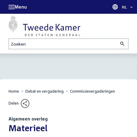
Menu
Taal sel
NL
Zoeken
Home
Debat en vergadering
Commissievergaderingen
Delen
Algemeen overleg
:
Materieel