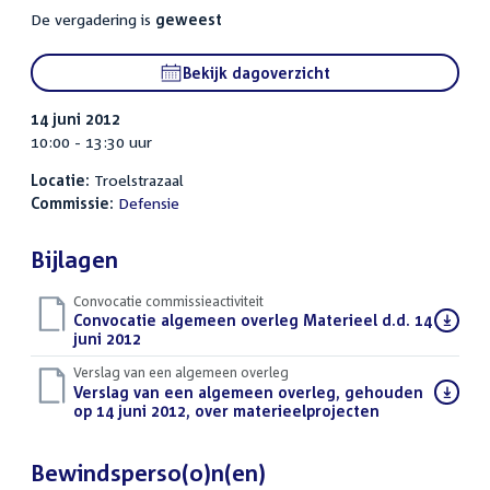
De vergadering is
geweest
Bekijk dagoverzicht
14 juni 2012
10:00 - 13:30 uur
Locatie:
Troelstrazaal
Commissie:
Defensie
Bijlagen
Convocatie commissieactiviteit
Download
Convocatie algemeen overleg Materieel d.d. 14
bestand:
juni 2012
(PDF)
Verslag van een algemeen overleg
Download
Verslag van een algemeen overleg, gehouden
bestand:
op 14 juni 2012, over materieelprojecten
(PDF)
Bewindsperso(o)n(en)