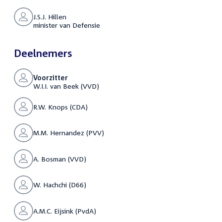
J.S.J. Hillen
minister van Defensie
Deelnemers
Voorzitter
W.I.I. van Beek (VVD)
R.W. Knops (CDA)
M.M. Hernandez (PVV)
A. Bosman (VVD)
W. Hachchi (D66)
A.M.C. Eijsink (PvdA)