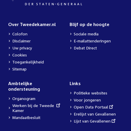
Over Tweedekamer.nl
Blijf op de hoogte
Colofon
Sociale media
Disclaimer
E-mailattenderingen
Uw privacy
Debat Direct
Cookies
Toegankelijkheid
Sitemap
Ambtelijke
Links
ondersteuning
Politieke websites
Organogram
Voor jongeren
External
Werken bij de Tweede
External
Open Data Portaal
link:
Kamer
link:
Erelijst van Gevallenen
Mandaatbesluit
External
Lijst van Gevallenen
link: