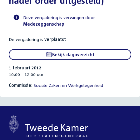
nader order uitgesteld)
Deze vergadering is vervangen door
Medezeggenschap
Voortgangsstatus
commissie
De vergadering is
verplaatst
activiteit
Bekijk dagoverzicht
1 februari 2012
10:00 - 12:00 uur
Commissie:
Sociale Zaken en Werkgelegenheid