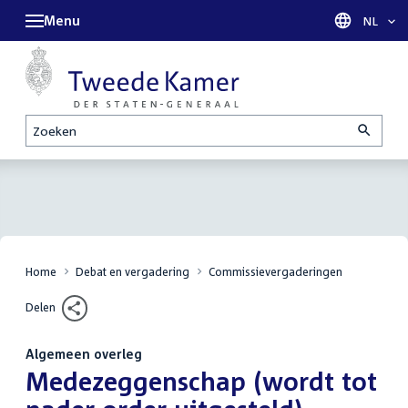
Menu
Taal sel
NL
Zoeken
Home
Debat en vergadering
Commissievergaderingen
Delen
Algemeen overleg
:
Medezeggenschap (wordt tot