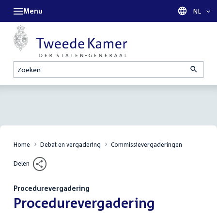
Menu
Taal sel
NL
Zoeken
Home
Debat en vergadering
Commissievergaderingen
Delen
Procedurevergadering
:
Procedurevergadering