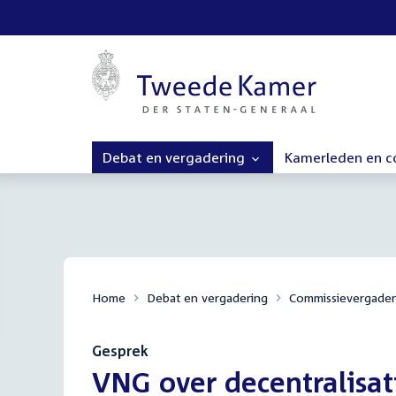
Debat en vergadering
Kamerleden en 
Home
Debat en vergadering
Commissievergader
Gesprek
:
VNG over decentralisa