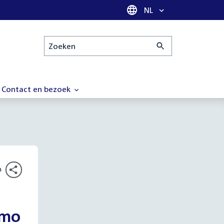
Taal selectie
NL
Zoeken
Contact en bezoek
n
Wmo