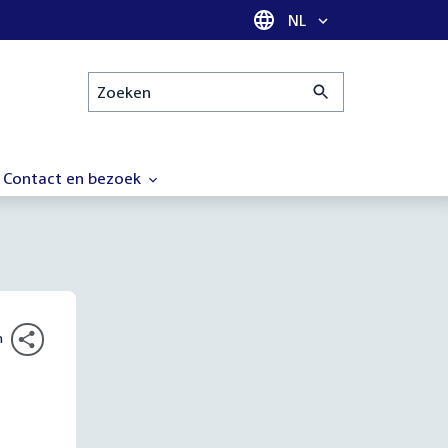
Taal selectie
NL
Zoeken
Contact en bezoek
n