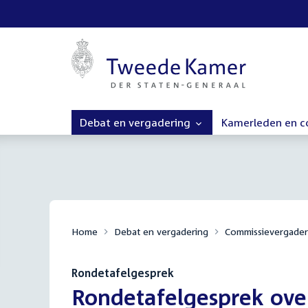
Debat en vergadering
Kamerleden en 
Home
Debat en vergadering
Commissievergader
Rondetafelgesprek
:
Rondetafelgesprek over