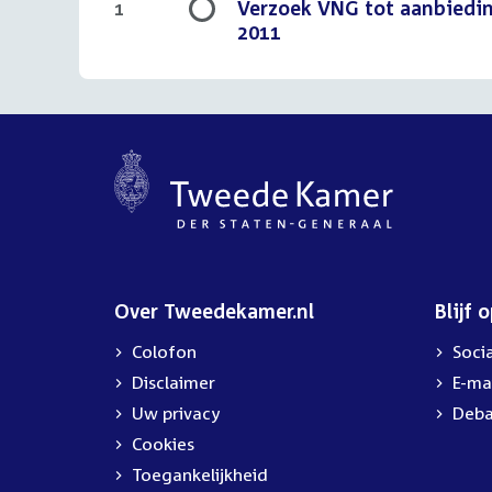
Verzoek VNG tot aanbiedi
1
2011
Over Tweedekamer.nl
Blijf 
Colofon
Soci
Disclaimer
E-ma
Uw privacy
Deba
Cookies
Toegankelijkheid