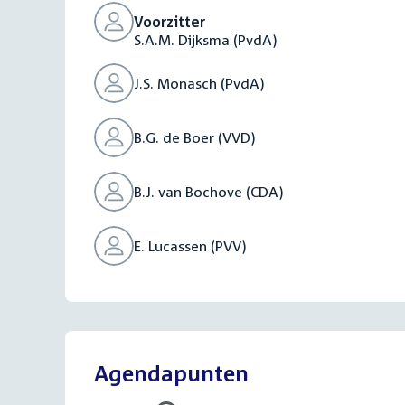
Voorzitter
S.A.M. Dijksma (PvdA)
J.S. Monasch (PvdA)
B.G. de Boer (VVD)
B.J. van Bochove (CDA)
E. Lucassen (PVV)
Agendapunten