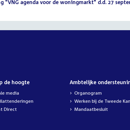
ng "VNG agenda voor de woningmarkt" d.d. 27 sept
op de hoogte
Ambtelijke ondersteuni
ale media
Organogram
ilattenderingen
Werken bij de Tweede Ka
t Direct
Mandaatbesluit