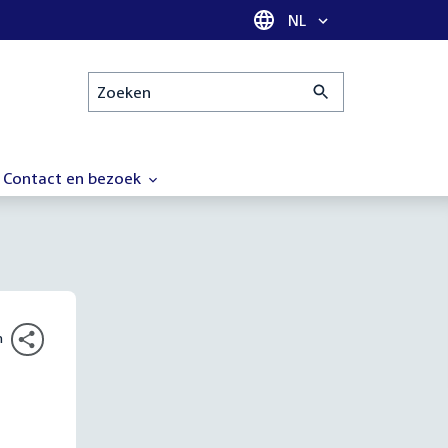
Taal selectie
NL
Zoeken
Contact en bezoek
n