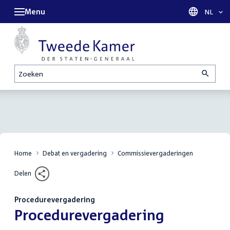
Menu
Taal sel
NL
Zoeken
Home
Debat en vergadering
Commissievergaderingen
Delen
Procedurevergadering
:
Procedurevergadering