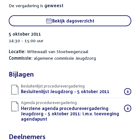
De vergadering is
geweest
Bekijk dagoverzicht
5 oktober 2011
14:30 - 15:00 uur
Locatie:
Wttewaall van Stoetwegenzaal
Commissie:
algemene commissie Jeugdzorg
Bijlagen
Besluitenlijst procedurevergadering
Download
Besluitenlijst Jeugdzorg - 5 oktober 2011
(PDF)
bestand:
Agenda procedurevergadering
Download
Herziene agenda procedurevergadering
bestand:
Jeugdzorg - 5 oktober 2011: i.m.v. toevoeging
agendapunt
(PDF)
Deelnemers