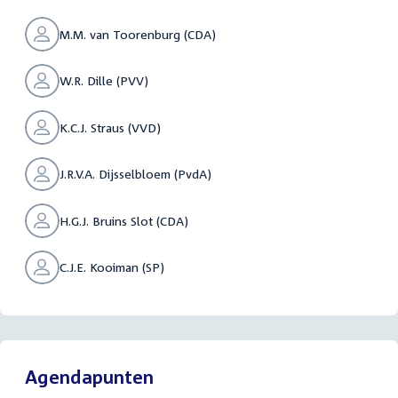
M.M. van Toorenburg (CDA)
W.R. Dille (PVV)
K.C.J. Straus (VVD)
J.R.V.A. Dijsselbloem (PvdA)
H.G.J. Bruins Slot (CDA)
C.J.E. Kooiman (SP)
Agendapunten