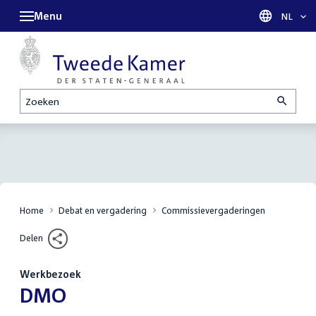
Menu
Taal sel
NL
Zoeken
Home
Debat en vergadering
Commissievergaderingen
Delen
Werkbezoek
:
DMO