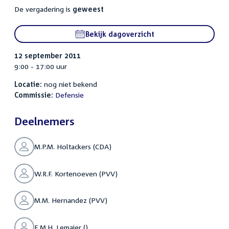
De vergadering is
geweest
Bekijk dagoverzicht
12 september 2011
9:00 - 17:00 uur
Locatie:
nog niet bekend
Commissie:
Defensie
Deelnemers
M.P.M. Holtackers (CDA)
W.R.F. Kortenoeven (PVV)
M.M. Hernandez (PVV)
E.M.H. Lemaier ()