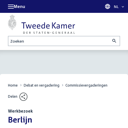
Menu
Taal sel
NL
Zoeken
Home
Debat en vergadering
Commissievergaderingen
Delen
Werkbezoek
:
Berlijn