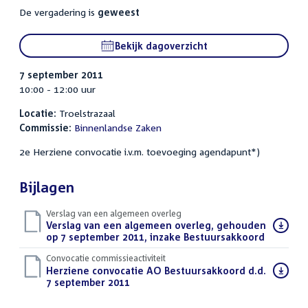
De vergadering is
geweest
Bekijk dagoverzicht
7 september 2011
10:00 - 12:00 uur
Locatie:
Troelstrazaal
Commissie:
Binnenlandse Zaken
2e Herziene convocatie i.v.m. toevoeging agendapunt*)
Bijlagen
Verslag van een algemeen overleg
Download
Verslag van een algemeen overleg, gehouden
bestand:
op 7 september 2011, inzake Bestuursakkoord
(PDF)
Convocatie commissieactiviteit
Download
Herziene convocatie AO Bestuursakkoord d.d.
bestand:
7 september 2011
(PDF)