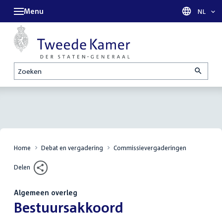
Menu
Taal sel
NL
Zoeken
Home
Debat en vergadering
Commissievergaderingen
Delen
Algemeen overleg
:
Bestuursakkoord