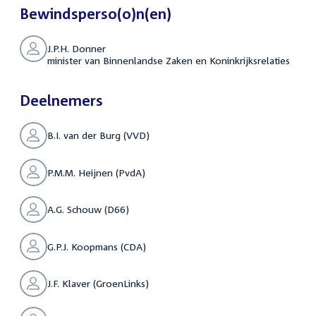
Bewindsperso(o)n(en)
J.P.H. Donner
minister van Binnenlandse Zaken en Koninkrijksrelaties
Deelnemers
B.I. van der Burg (VVD)
P.M.M. Heijnen (PvdA)
A.G. Schouw (D66)
G.P.J. Koopmans (CDA)
J.F. Klaver (GroenLinks)