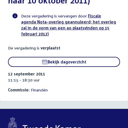
naar 10 oktober 2011)
Deze vergadering is vervangen door
Fiscale
agenda Nota-overleg geannuleerd; het overleg
Voortgangsstatus
zal in de vorm van een ao plaatsvinden op 15
commissie
februari 2012)
activiteit
De vergadering is
verplaatst
Bekijk dagoverzicht
12 september 2011
11:15 - 18:30 uur
Commissie:
Financiën