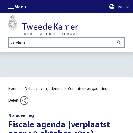
Menu
Taal sel
NL
Zoeken
Home
Debat en vergadering
Commissievergaderingen
Delen
Notaoverleg
:
Fiscale agenda (verplaatst