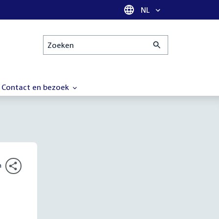
Taal selectie
NL
Zoeken
Contact en bezoek
n