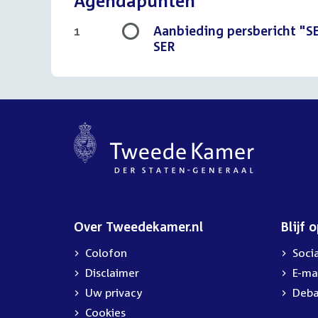
Agendapunten
Aanbieding persbericht "SE
1
SER
Over Tweedekamer.nl
Blijf 
Colofon
Soci
Disclaimer
E-ma
Uw privacy
Deba
Cookies