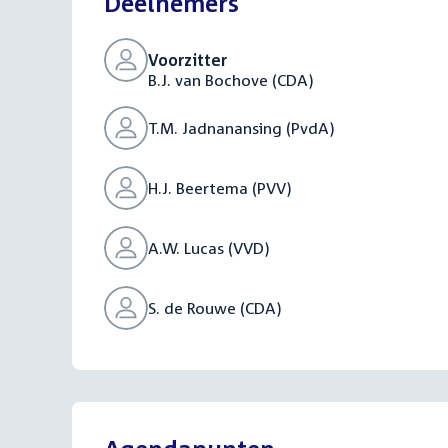
Deelnemers
Voorzitter
B.J. van Bochove (CDA)
T.M. Jadnanansing (PvdA)
H.J. Beertema (PVV)
A.W. Lucas (VVD)
S. de Rouwe (CDA)