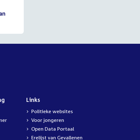
van
ng
Links
Politieke websites
mer
Voor jongeren
Open Data Portaal
Erelijst van Gevallenen