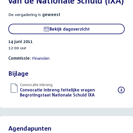
van de Nationale Schuld (IXA)
De vergadering is
geweest
Bekijk dagoverzicht
14 juni 2011
12:00 uur
Commissie:
Financiën
Bijlage
Convocatie inbreng
Download
Convocatie inbreng feitelijke vragen
bestand:
Begrotingstaat Nationale Schuld IXA
(PDF)
Agendapunten