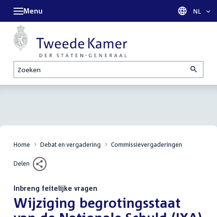
Menu
Taal sel
NL
Zoeken
Home
Debat en vergadering
Commissievergaderingen
Delen
Inbreng feitelijke vragen
:
Wijziging begrotingsstaat