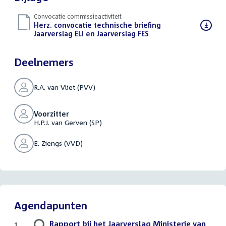
Convocatie commissieactiviteit
Download
Herz. convocatie technische briefing
bestand:
Jaarverslag ELI en Jaarverslag FES
(PDF)
Deelnemers
R.A. van Vliet (PVV)
Voorzitter
H.P.J. van Gerven (SP)
E. Ziengs (VVD)
Agendapunten
Rapport bij het Jaarverslag Ministerie van
1