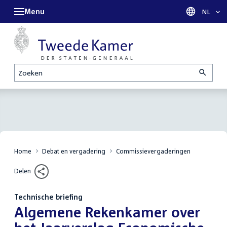
Menu
Taal sel
NL
Zoeken
Home
Debat en vergadering
Commissievergaderingen
Delen
Technische briefing
:
Algemene Rekenkamer over