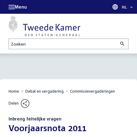
Menu
Taal sel
NL
Zoeken
Home
Debat en vergadering
Commissievergaderingen
Delen
Inbreng feitelijke vragen
:
Voorjaarsnota 2011