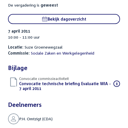
De vergadering is
geweest
Bekijk dagoverzicht
7 april 2011
10:00 - 11:00 uur
Locatie:
Suze Groenewegzaal
Commissie:
Sociale Zaken en Werkgelegenheid
Bijlage
Convocatie commissieactiviteit
Download
Convocatie technische briefing Evaluatie WIA -
bestand:
7 april 2011
(PDF)
Deelnemers
P.H. Omtzigt (CDA)