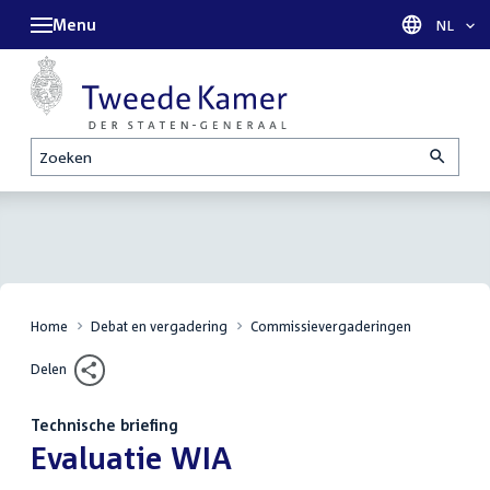
Menu
Taal sel
NL
Zoeken
Home
Debat en vergadering
Commissievergaderingen
Delen
Technische briefing
:
Evaluatie WIA