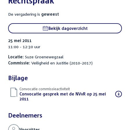
Rechtspraak
De vergadering is
geweest
Bekijk dagoverzicht
25 mei 2011
11:00 - 12:30 uur
Locatie:
Suze Groenewegzaal
Commissie:
Veiligheid en Justitie (2010-2017)
Bijlage
Convocatie commissieactiviteit
Download
Convocatie gesprek met de NVvR op 25 mei
bestand:
2011
(PDF)
Deelnemers
Voorzitter