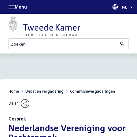
Menu
Taal sel
NL
Zoeken
Home
Debat en vergadering
Commissievergaderingen
Delen
Gesprek
:
Nederlandse Vereniging voor