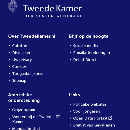
Over Tweedekamer.nl
Blijf op de hoogte
Colofon
Sociale media
Disclaimer
E-mailattenderingen
Uw privacy
Debat Direct
Cookies
Toegankelijkheid
Sitemap
Ambtelijke
Links
ondersteuning
Politieke websites
Organogram
Voor jongeren
External
Werken bij de Tweede
External
Open Data Portaal
link:
Kamer
link:
Erelijst van Gevallenen
Mandaatbesluit