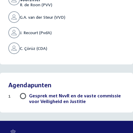
R. de Roon (PVV)
G.A. van der Steur (VVD)
J. Recourt (PvdA)
C. Çörüz (CDA)
Agendapunten
Gesprek met NvvR en de vaste commissie
1
voor Veiligheid en Justitie