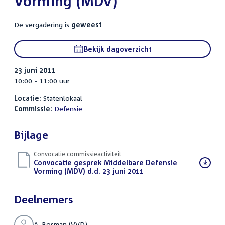
Vorming (MDV)
De vergadering is
geweest
Bekijk dagoverzicht
23 juni 2011
10:00 - 11:00 uur
Locatie:
Statenlokaal
Commissie:
Defensie
Bijlage
Convocatie commissieactiviteit
Download
Convocatie gesprek Middelbare Defensie
bestand:
Vorming (MDV) d.d. 23 juni 2011
(PDF)
Deelnemers
A. Bosman (VVD)