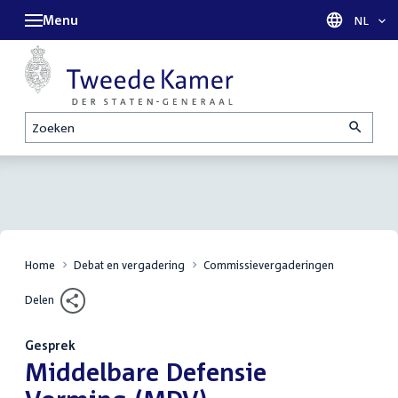
Menu
Taal sel
NL
Zoeken
Home
Debat en vergadering
Commissievergaderingen
Delen
Gesprek
:
Middelbare Defensie