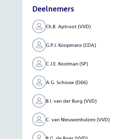
Deelnemers
Ch.B. Aptroot (VVD)
G.P.J. Koopmans (CDA)
C.J.E. Kooiman (SP)
A.G. Schouw (D66)
B.I. van der Burg (VVD)
C. van Nieuwenhuizen (VVD)
B.G. de Boer (VVD)