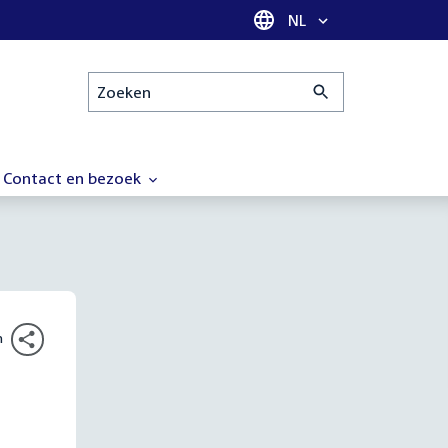
Taal selectie
NL
Zoeken
Contact en bezoek
n