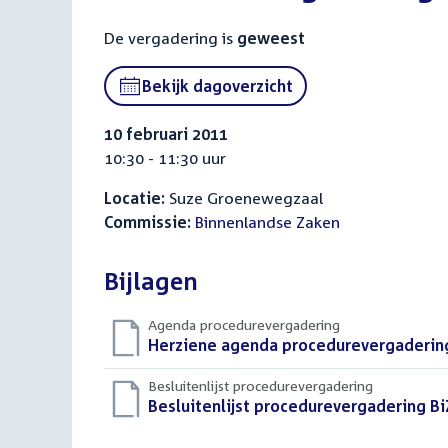
De vergadering is
geweest
Bekijk dagoverzicht
10 februari 2011
10:30 - 11:30 uur
Locatie:
Suze Groenewegzaal
Commissie:
Binnenlandse Zaken
Bijlagen
Agenda procedurevergadering
Download
Herziene agenda procedurevergadering
bestand:
Besluitenlijst procedurevergadering
Download
Besluitenlijst procedurevergadering BiZ
bestand: