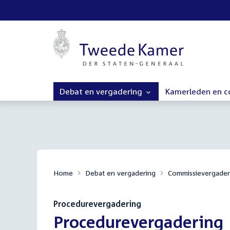
Debat en vergadering
Kamerleden en 
Home
Debat en vergadering
Commissievergader
Procedurevergadering
:
Procedurevergadering