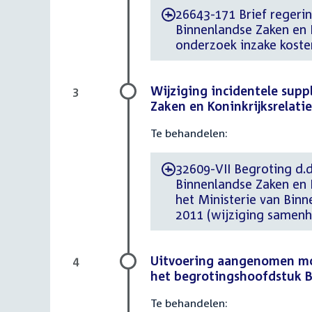
26643-171 Brief regering
-
Binnenlandse Zaken en 
onderzoek inzake koste
Wijziging incidentele supp
3
Zaken en Koninkrijksrelaties
Te behandelen:
32609-VII Begroting d.d.
-
Binnenlandse Zaken en K
het Ministerie van Binne
2011 (wijziging samenh
Uitvoering aangenomen mot
4
het begrotingshoofdstuk Bi
Te behandelen: