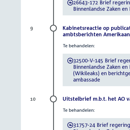
26643-172 Brief regering
-
Binnenlandse Zaken en K
Kabinetsreactie op publica
9
ambtsberichten Amerikaa
Te behandelen:
32500-V-145 Brief regeri
-
Binnenlandse Zaken en K
(Wikileaks) en bericht
ambassade
Uitstelbrief m.b.t. het AO 
10
Te behandelen:
31757-24 Brief regering 
-