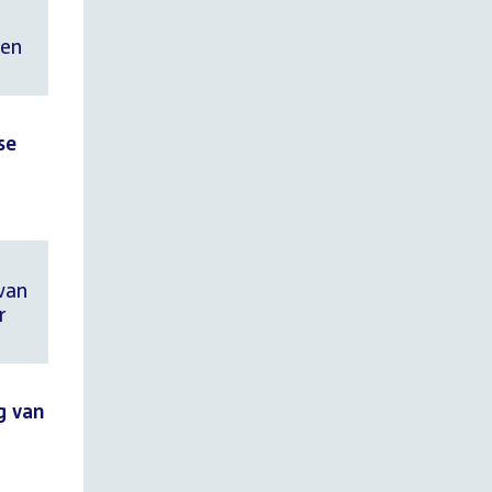
een
se
van
r
g van