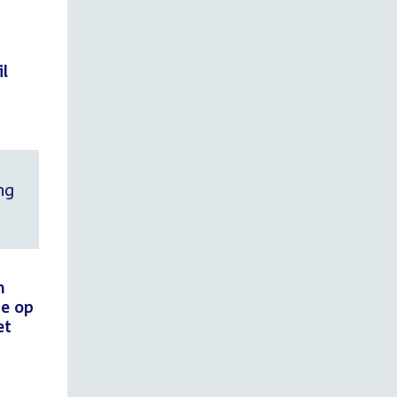
il
ng
n
de op
et