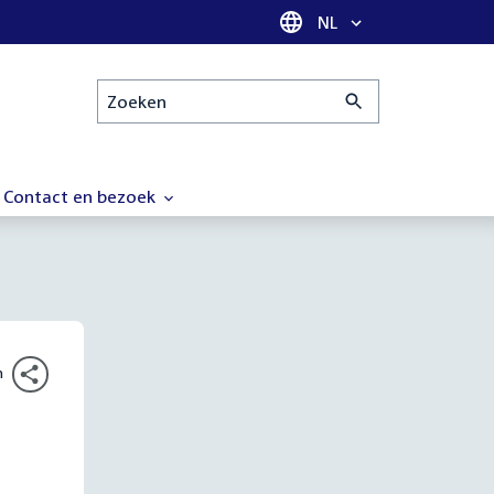
Taal selectie
NL
Zoeken
Contact en bezoek
n