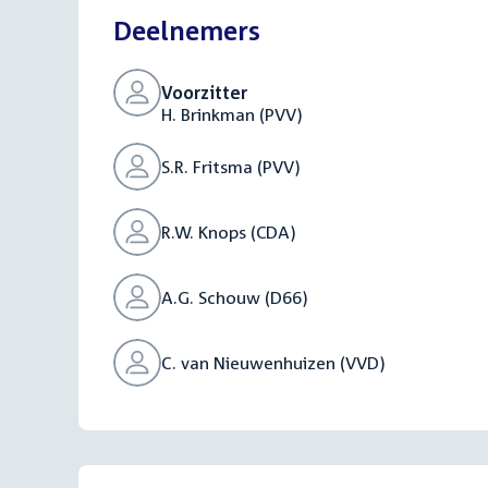
Deelnemers
Voorzitter
H. Brinkman (PVV)
S.R. Fritsma (PVV)
R.W. Knops (CDA)
A.G. Schouw (D66)
C. van Nieuwenhuizen (VVD)