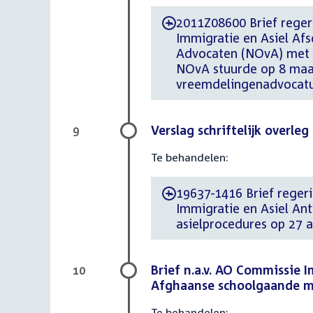
2011Z08600 Brief regeri
-
Immigratie en Asiel Af
Advocaten (NOvA) met b
NOvA stuurde op 8 maar
vreemdelingenadvocatuu
Verslag schriftelijk overle
9
Te behandelen:
19637-1416 Brief regerin
-
Immigratie en Asiel An
asielprocedures op 27 a
Brief n.a.v. AO Commissie 
10
Afghaanse schoolgaande m
Te behandelen: