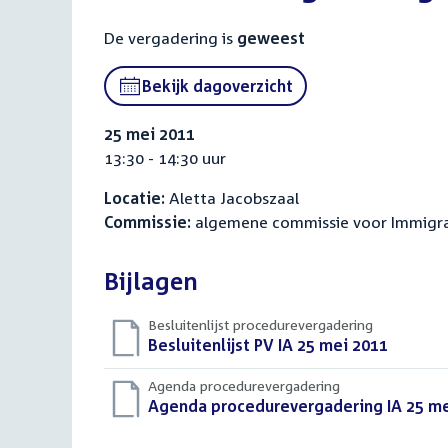
De vergadering is
geweest
Bekijk dagoverzicht
25 mei 2011
13:30 - 14:30 uur
Locatie:
Aletta Jacobszaal
Commissie:
algemene commissie voor Immigrati
Bijlagen
Besluitenlijst procedurevergadering
Download
Besluitenlijst PV IA 25 mei 2011
(PDF)
bestand:
Agenda procedurevergadering
Download
Agenda procedurevergadering IA 25 me
bestand: