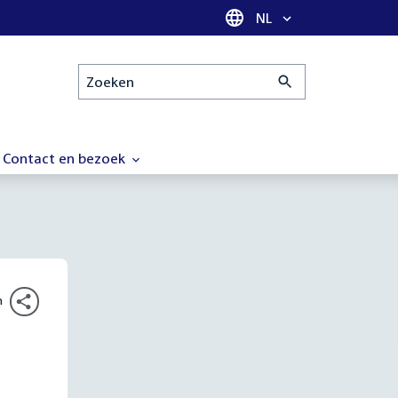
Taal selectie
NL
Zoeken
Contact en bezoek
n