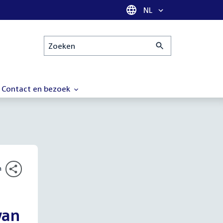
Taal selectie
NL
Zoeken
Contact en bezoek
n
van