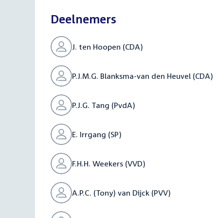
Deelnemers
J. ten Hoopen (CDA)
P.J.M.G. Blanksma-van den Heuvel (CDA)
P.J.G. Tang (PvdA)
E. Irrgang (SP)
F.H.H. Weekers (VVD)
A.P.C. (Tony) van Dijck (PVV)