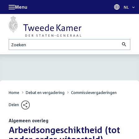
Menu
Taal sel
NL
Zoeken
Home
Debat en vergadering
Commissievergaderingen
Delen
Algemeen overleg
:
Arbeidsongeschiktheid (tot