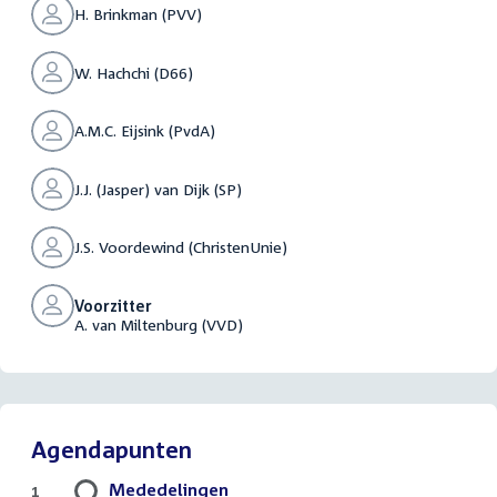
H. Brinkman (PVV)
W. Hachchi (D66)
A.M.C. Eijsink (PvdA)
J.J. (Jasper) van Dijk (SP)
J.S. Voordewind (ChristenUnie)
Voorzitter
A. van Miltenburg (VVD)
Agendapunten
Mededelingen
1