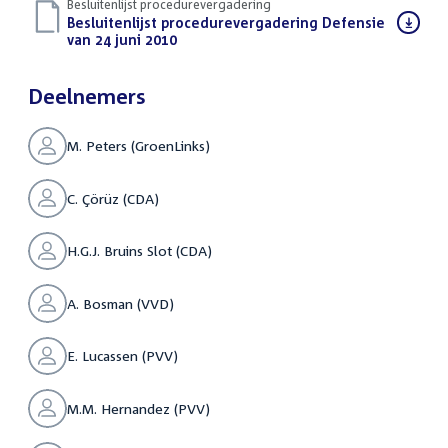
Besluitenlijst procedurevergadering
Download
Besluitenlijst procedurevergadering Defensie
bestand:
van 24 juni 2010
(PDF)
Deelnemers
M. Peters (GroenLinks)
C. Çörüz (CDA)
H.G.J. Bruins Slot (CDA)
A. Bosman (VVD)
E. Lucassen (PVV)
M.M. Hernandez (PVV)