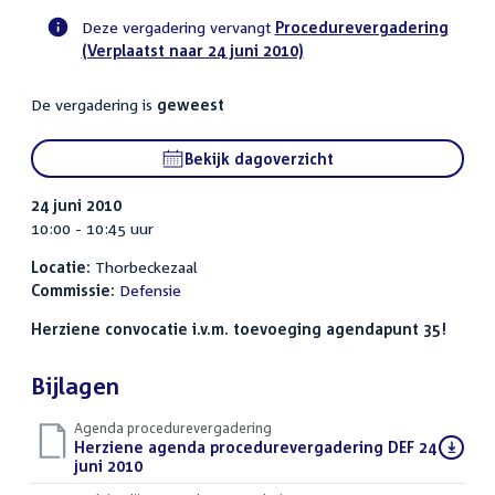
Deze vergadering vervangt
Procedurevergadering
(Verplaatst naar 24 juni 2010)
Voortgangsstatus
commissie
De vergadering is
geweest
activiteit
Bekijk dagoverzicht
24 juni 2010
10:00 - 10:45 uur
Locatie:
Thorbeckezaal
Commissie:
Defensie
Herziene convocatie i.v.m. toevoeging agendapunt 35!
Bijlagen
Agenda procedurevergadering
Download
Herziene agenda procedurevergadering DEF 24
bestand:
juni 2010
(PDF)