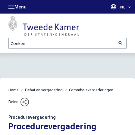
Menu
Taal sel
NL
Zoeken
Home
Debat en vergadering
Commissievergaderingen
Delen
Procedurevergadering
:
Procedurevergadering