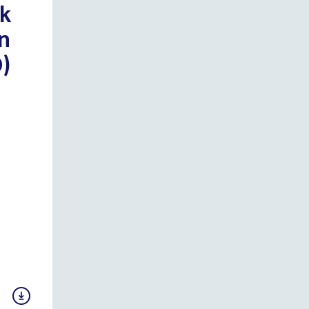
ck
n
)