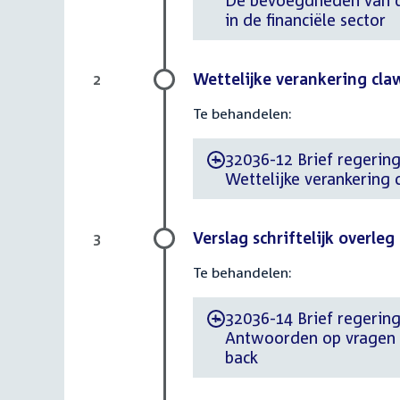
De bevoegdheden van de
in de financiële sector
Wettelijke verankering cla
2
Te behandelen:
32036-12 Brief regering 
-
Wettelijke verankering 
Verslag schriftelijk overle
3
Te behandelen:
32036-14 Brief regering 
-
Antwoorden op vragen v
back