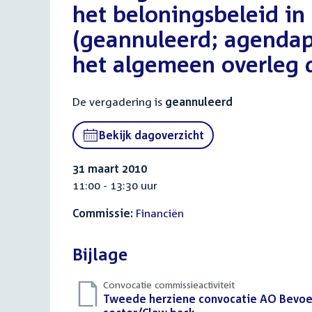
het beloningsbeleid in 
(geannuleerd; agenda
het algemeen overleg d
De vergadering is
geannuleerd
Bekijk dagoverzicht
31 maart 2010
11:00 - 13:30 uur
Commissie:
Financiën
Bijlage
Convocatie commissieactiviteit
Download
Tweede herziene convocatie AO Bevoeg