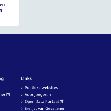
den
an
ng
Links
Politieke websites
mer
Voor jongeren
External
Open Data Portaal
link:
Erelijst van Gevallenen