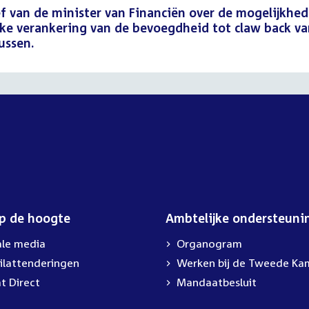
f van de minister van Financiën over de mogelijkhe
ijke verankering van de bevoegdheid tot claw back v
ussen.
op de hoogte
Ambtelijke ondersteuni
ale media
Organogram
ilattenderingen
External
Werken bij de Tweede Ka
link:
t Direct
Mandaatbesluit