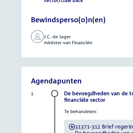
bestand:
sector/Claw back
(PDF)
Bewindsperso(o)n(en)
J.C. de Jager
minister van Financiën
Agendapunten
De bevoegdheden van de to
1
financiële sector
Te behandelen:
31371-312 Brief regering
-