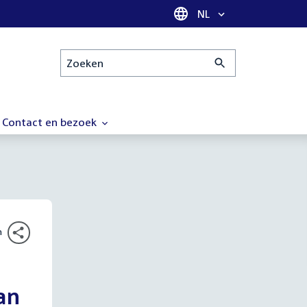
Taal selectie
NL
Zoeken
Contact en bezoek
n
an