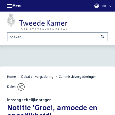
Menu
Taal sel
NL
Zoeken
Home
Debat en vergadering
Commissievergaderingen
Delen
Inbreng feitelijke vragen
:
Notitie 'Groei, armoede en