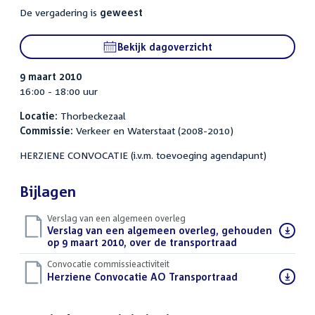
De vergadering is
geweest
Bekijk dagoverzicht
9 maart 2010
16:00 - 18:00 uur
Locatie:
Thorbeckezaal
Commissie:
Verkeer en Waterstaat (2008-2010)
HERZIENE CONVOCATIE (i.v.m. toevoeging agendapunt)
Bijlagen
Verslag van een algemeen overleg
Download
Verslag van een algemeen overleg, gehouden
bestand:
op 9 maart 2010, over de transportraad
(PDF)
Convocatie commissieactiviteit
Download
Herziene Convocatie AO Transportraad
(PDF)
bestand: