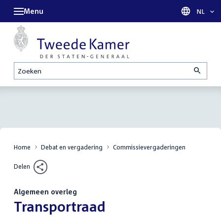
Menu
Taal sel
NL
Zoeken
Home
Debat en vergadering
Commissievergaderingen
Delen
Algemeen overleg
:
Transportraad