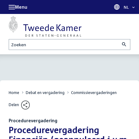
Menu
Taal sel
NL
Zoeken
Home
Debat en vergadering
Commissievergaderingen
Delen
Procedurevergadering
:
Procedurevergadering