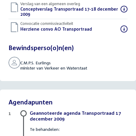
Verslag van een algemeen overleg
Download
Conceptverslag Transportraad 17-18 december
bestand:
2009
(DOC)
Convocatie commissieactiviteit
Download
Herziene convo AO Transportraad
(PDF)
bestand:
Bewindsperso(o)n(en)
C.M.P.S. Eurlings
minister van Verkeer en Waterstaat
Agendapunten
Geannoteerde agenda Transportraad 17
1
december 2009
Te behandelen: