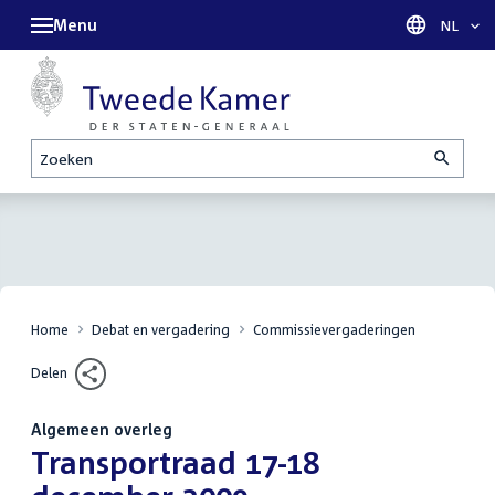
Menu
Taal sel
NL
Zoeken
Home
Debat en vergadering
Commissievergaderingen
Delen
Algemeen overleg
:
Transportraad 17-18