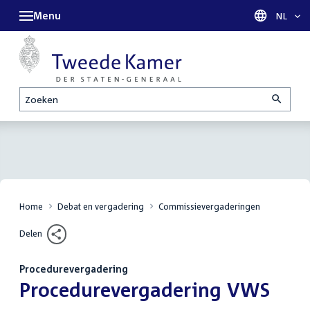
Menu
Taal sel
NL
Zoeken
Home
Debat en vergadering
Commissievergaderingen
Delen
Procedurevergadering
:
Procedurevergadering VWS