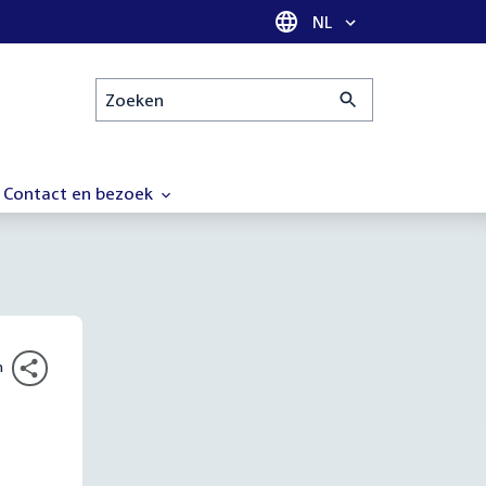
Taal selectie
NL
Zoeken
Contact en bezoek
n