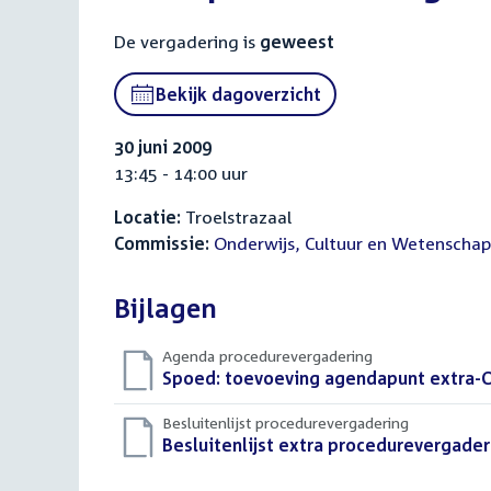
De vergadering is
geweest
Bekijk dagoverzicht
30 juni 2009
13:45 - 14:00 uur
Locatie:
Troelstrazaal
Commissie:
Onderwijs, Cultuur en Wetenschap
Bijlagen
Agenda procedurevergadering
Download
Spoed: toevoeving agendapunt extra-OC
bestand:
Besluitenlijst procedurevergadering
Download
Besluitenlijst extra procedurevergader
bestand: