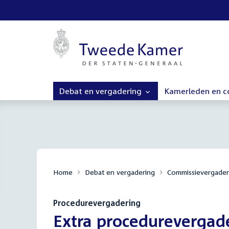
Debat en vergadering
Kamerleden en 
Home
Debat en vergadering
Commissievergader
Procedurevergadering
:
Extra procedurevergad