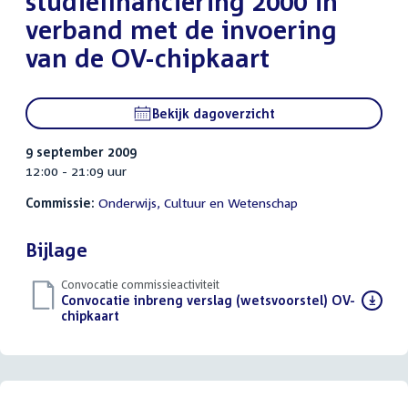
studiefinanciering 2000 in
verband met de invoering
van de OV-chipkaart
Bekijk dagoverzicht
9 september 2009
12:00 - 21:09 uur
Commissie:
Onderwijs, Cultuur en Wetenschap
Bijlage
Convocatie commissieactiviteit
Download
Convocatie inbreng verslag (wetsvoorstel) OV-
bestand:
chipkaart
(PDF)