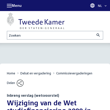
Menu
Taal sel
NL
Zoeken
Home
Debat en vergadering
Commissievergaderingen
Delen
Inbreng verslag (wetsvoorstel)
:
Wijziging van de Wet