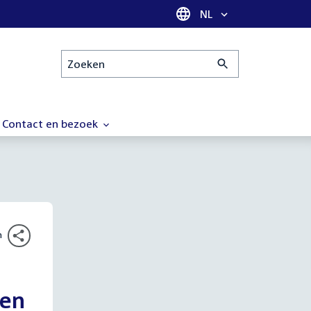
Taal selectie
NL
Zoeken
Contact en bezoek
n
gen