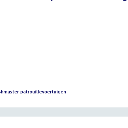
ushmaster-patrouillevoertuigen
(PDF)