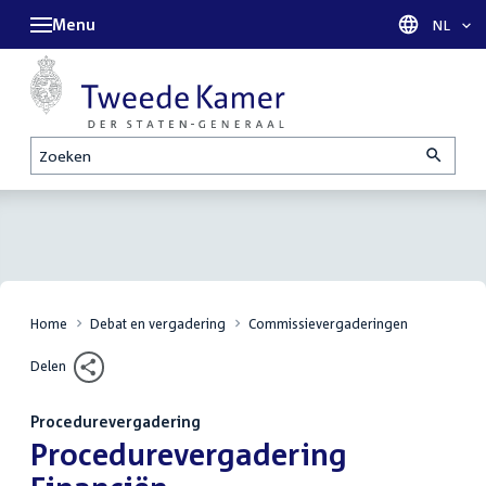
Menu
Taal sel
NL
Zoeken
Home
Debat en vergadering
Commissievergaderingen
Delen
Procedurevergadering
:
Procedurevergadering