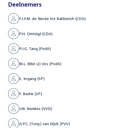
Deelnemers
F.J.F.M. de Nerée tot Babberich (CDA)
P.H. Omtzigt (CDA)
P.J.G. Tang (PvdA)
M.L. (Mei Li) Vos (PvdA)
E. Irrgang (SP)
F. Bashir (SP)
J.W. Remkes (VVD)
A.P.C. (Tony) van Dijck (PVV)