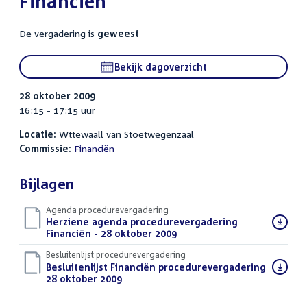
Financiën
De vergadering is
geweest
Bekijk dagoverzicht
28 oktober 2009
16:15 - 17:15 uur
Locatie:
Wttewaall van Stoetwegenzaal
Commissie:
Financiën
Bijlagen
Agenda procedurevergadering
Download
Herziene agenda procedurevergadering
bestand:
Financiën - 28 oktober 2009
(PDF)
Besluitenlijst procedurevergadering
Download
Besluitenlijst Financiën procedurevergadering
bestand:
28 oktober 2009
(PDF)