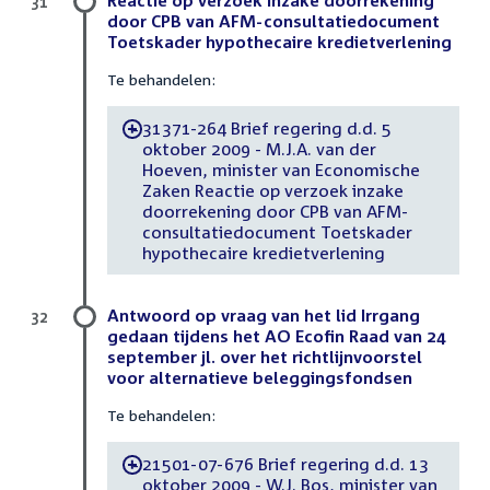
Reactie op verzoek inzake doorrekening
31
door CPB van AFM-consultatiedocument
Toetskader hypothecaire kredietverlening
Te behandelen:
31371-264 Brief regering d.d. 5
-
oktober 2009 - M.J.A. van der
Hoeven, minister van Economische
Zaken Reactie op verzoek inzake
doorrekening door CPB van AFM-
consultatiedocument Toetskader
hypothecaire kredietverlening
Antwoord op vraag van het lid Irrgang
32
gedaan tijdens het AO Ecofin Raad van 24
september jl. over het richtlijnvoorstel
voor alternatieve beleggingsfondsen
Te behandelen:
21501-07-676 Brief regering d.d. 13
-
oktober 2009 - W.J. Bos, minister van