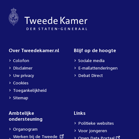
Over Tweedekamer.nl
Blijf op de hoogte
Colofon
Sociale media
Disclaimer
E-mailattenderingen
Uw privacy
Debat Direct
Cookies
Toegankelijkheid
Sitemap
Ambtelijke
Links
ondersteuning
Politieke websites
Organogram
Voor jongeren
External
Werken bij de Tweede
External
Open Data Portaal